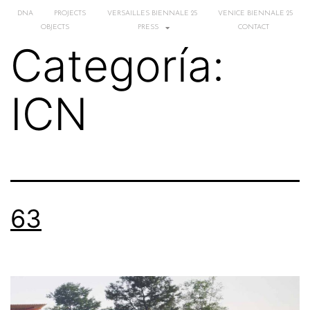
DNA
PROJECTS
VERSAILLES BIENNALE 25
VENICE BIENNALE 25
OBJECTS
PRESS
CONTACT
Categoría:
ICN
63