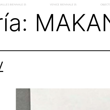
AILLES BIENNALE 25
VENICE BIENNALE 25
OBJECT
ía:
MAKA
V