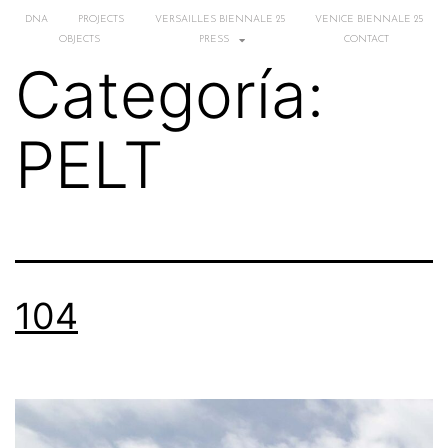
DNA
PROJECTS
VERSAILLES BIENNALE 25
VENICE BIENNALE 25
OBJECTS
PRESS
CONTACT
Categoría:
PELT
104